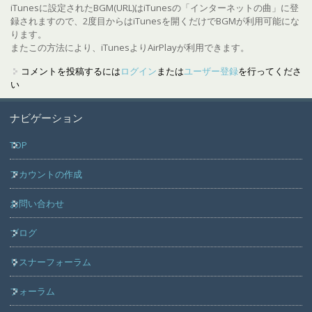
iTunesに設定されたBGM(URL)はiTunesの「インターネットの曲」に登
録されますので、2度目からはiTunesを開くだけでBGMが利用可能にな
ります。
またこの方法により、iTunesよりAirPlayが利用できます。
コメントを投稿するには
ログイン
または
ユーザー登録
を行ってくださ
い
ナビゲーション
TOP
アカウントの作成
お問い合わせ
ブログ
リスナーフォーラム
フォーラム