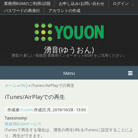
メインコンテンツに移動
業務用BGMのご利用/試聴
お申し込み/お問い合わせ
ログイン
パスワードの再発行
アカウントの作成
湧音(ゆうおん)
湧音の 新しい 投稿型 業務用インターネットBGM をご活用ください。
Menu
現在地
ホーム
»
FAQ
» iTunes/AirPlayでの再生
iTunes/AirPlayでの再生
作成者:
YouOn
作成日:月, 2019/10/28 - 13:50
Taxsonomy:
業務用BGMサービス
iTunesで再生する場合は、湧音の再生URLをiTunesに設定することによ
り、再生ができます。