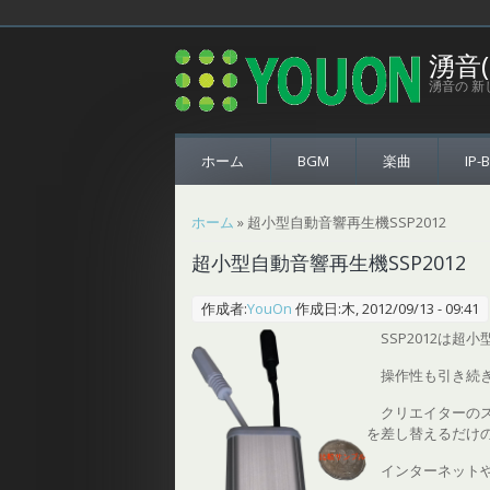
メインコンテンツに移動
湧音
湧音の 新
ホーム
BGM
楽曲
IP-
現在地
ホーム
» 超小型自動音響再生機SSP2012
超小型自動音響再生機SSP2012
作成者:
YouOn
作成日:木, 2012/09/13 - 09:41
SSP2012は超
操作性も引き続
クリエイターの
を差し替えるだけ
インターネット