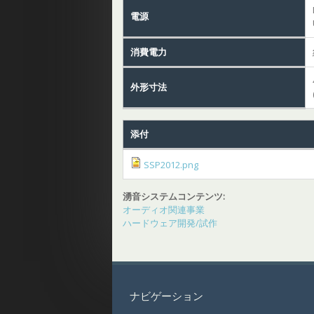
電源
消費電力
外形寸法
添付
SSP2012.png
湧音システムコンテンツ:
オーディオ関連事業
ハードウェア開発/試作
ナビゲーション