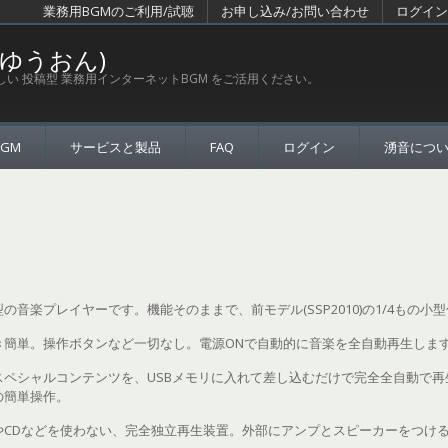
業務用BGMのご利用/試聴
お申し込み/お問い合わせ
ログイン
(ゆうおん)
しい 投稿型 業務用インターネットBGM をご活用ください。
BGM
サービスと製品
FAQ
ログイン
湧音につ
小型の音楽プレイヤーです。機能そのままで、前モデル(SSP2010)の1/4もの
き簡単。操作ボタンなど一切なし。電源ONで自動的に音楽を全自動再生しま
スペシャルコンテンツを、USBメモリに入れて差し込むだけで完全全自動で再
の簡単操作。
やCDなどを使わない、完全独立再生装置。外部にアンプとスピーカーをつけ