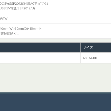
DC 5V(SSP2012)(付属ACアダプタ)
USB 5V電源(SSP2012/U)
約1W
40mm(W)×50mm(D)×15mm(H)
(突起部除く)。
サイズ
600.64 KB